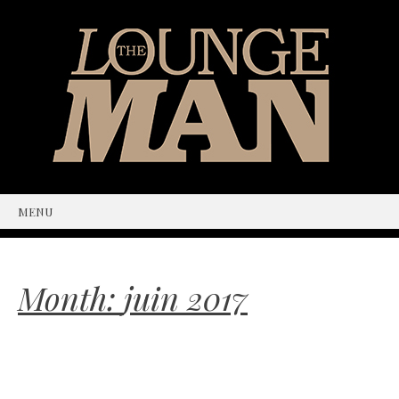
MENU
SKIP
TO
CONTENT
Month:
juin 2017
The Maverick Luxury