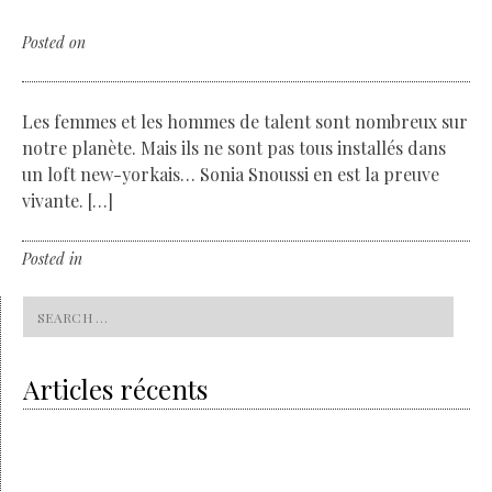
By La bourgeoise de Renens
Posted on
jeudi 29 juin 2017
Les femmes et les hommes de talent sont nombreux sur
notre planète. Mais ils ne sont pas tous installés dans
un loft new-yorkais… Sonia Snoussi en est la preuve
vivante. […]
Posted in
Non classé
Leave a comment
Search
for:
Articles récents
Volvo & the sustainability
On the way to the all-electric
Grey is the new gold
The charm of the gray haired trend