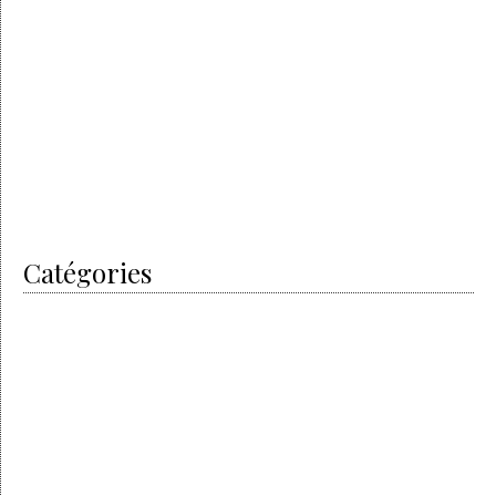
mars 2018
janvier 2018
juin 2017
mai 2017
avril 2017
février 2017
janvier 2017
juin 2016
Catégories
I did it
Men’s Art
My Passion
Non classé
The artisans
The Cars
The designer