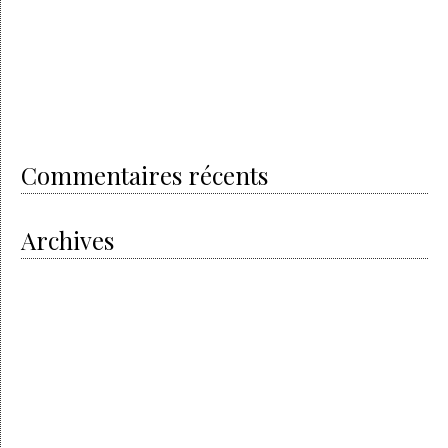
The electric revolution
The new Porsche Taycan
Royal Oak Offshore Camouflage
The successful story of Audemars Piguet
Shamballa
Beautiful bracelets & good energies
Commentaires récents
Archives
octobre 2020
mai 2020
avril 2020
avril 2019
février 2019
août 2018
juin 2018