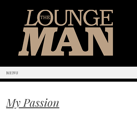
MENU
SKIP
TO
CONTENT
My Passion
Vintage is the new black!