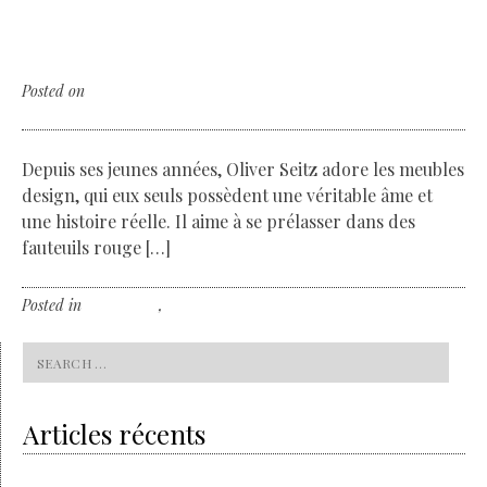
Time Tunnel , the vintage kingdom of
Zürich
Posted on
vendredi 3 février 2017
Depuis ses jeunes années, Oliver Seitz adore les meubles
design, qui eux seuls possèdent une véritable âme et
une histoire réelle. Il aime à se prélasser dans des
fauteuils rouge […]
Posted in
My Passion
,
Non classé
Leave a comment
Search
for:
Articles récents
Volvo & the sustainability