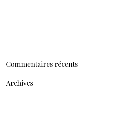
On the way to the all-electric
Grey is the new gold
The charm of the gray haired trend
The electric revolution
The new Porsche Taycan
Royal Oak Offshore Camouflage
The successful story of Audemars Piguet
Shamballa
Beautiful bracelets & good energies
Commentaires récents
Archives
octobre 2020
mai 2020
avril 2020
avril 2019
février 2019