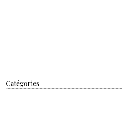
août 2018
juin 2018
mars 2018
janvier 2018
juin 2017
mai 2017
avril 2017
février 2017
janvier 2017
juin 2016
Catégories
I did it
Men’s Art
My Passion
Non classé
The artisans