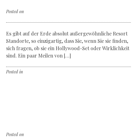
Amanresorts
Posted on
Freitag, der 21. April 2017
Es gibt auf der Erde absolut außergewöhnliche Resort
Standorte, so einzigartig, dass Sie, wenn Sie sie finden,
sich fragen, ob sie ein Hollywood-Set oder Wirklichkeit
sind. Ein paar Meilen von […]
Posted in
Non classé
Leave a comment
The biker & the watchmaker
The Hautlence Invictus Vida Loca
Choppers Party
Posted on
Freitag, der 21. April 2017