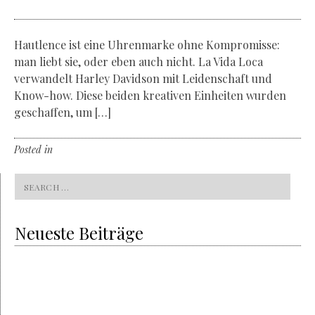
Hautlence ist eine Uhrenmarke ohne Kompromisse:
man liebt sie, oder eben auch nicht. La Vida Loca
verwandelt Harley Davidson mit Leidenschaft und
Know-how. Diese beiden kreativen Einheiten wurden
geschaffen, um […]
Posted in
Non classé
Leave a comment
Search
for:
Neueste Beiträge
Volvo & the sustainability
On the way to the all-electric
Grey is the new gold
The charm of the gray haired trend