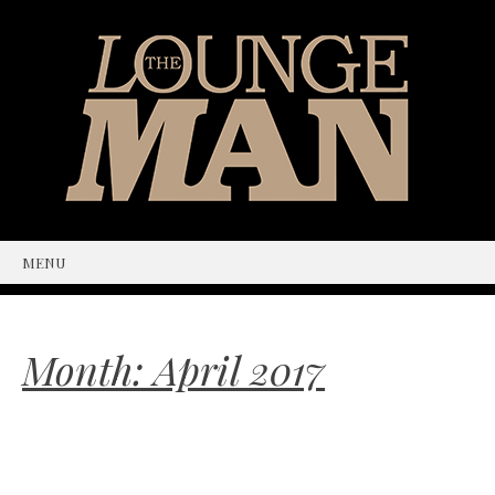
MENU
SKIP
TO
CONTENT
Month:
April 2017
The Spirit of Can-Am