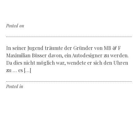
The amazing Horlogical Machine N° 8
by MB&F
Posted on
Freitag, der 21. April 2017
In seiner Jugend träumte der Gründer von MB & F
Maximilian Büsser davon, ein Autodesigner zu werden.
Da dies nicht möglich war, wendete er sich den Uhren
zu … es […]
Posted in
Non classé
Leave a comment
The exclusive luxury !
Amangiri Utah featuring by