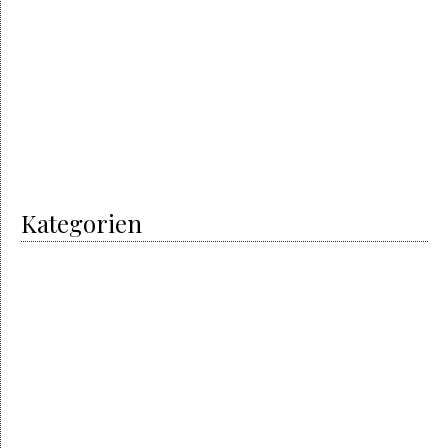
Januar 2018
Juni 2017
Mai 2017
April 2017
Februar 2017
Januar 2017
Juni 2016
Kategorien
I did it
Men’s Art
My Passion
Non classé
The artisans
Automobile
The designer
The Event