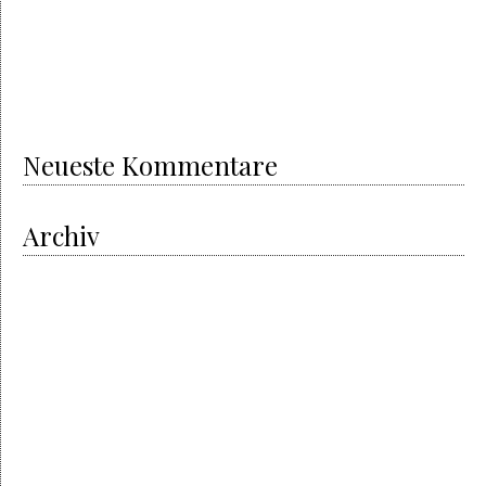
The electric revolution
The new Porsche Taycan
Royal Oak Offshore Camouflage
The successful story of Audemars Piguet
Shamballa
Beautiful bracelets & good energies
Neueste Kommentare
Archiv
Oktober 2020
Mai 2020
April 2020
April 2019
Februar 2019
August 2018
Juni 2018
März 2018