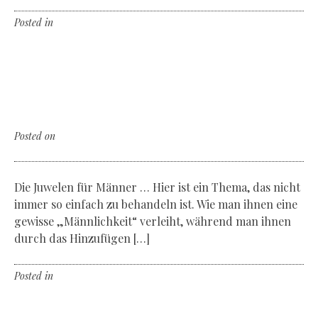
Posted in
Non classé
Leave a comment
Shamballa
Beautiful bracelets & good energies
Posted on
Donnerstag, der 14. Mai 2020
Die Juwelen für Männer … Hier ist ein Thema, das nicht
immer so einfach zu behandeln ist. Wie man ihnen eine
gewisse „Männlichkeit“ verleiht, während man ihnen
durch das Hinzufügen […]
Posted in
Non classé
Leave a comment