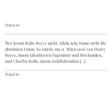
Rolls Royce & the electricity
The new concept Vision Next 100
Posted on
Mittwoch, der 13. Mai 2020
Wer kennt Rolls-Royce nicht. Allein sein Name steht für
absoluten Luxus. Es wurde am 15. März 1906 von Henry
Royce, einem talentierten Ingenieur und Mechaniker,
und Charles Rolls, einem wohlhabenden […]
Posted in
Non classé
Leave a comment
A touch of magic
The new PanoMaticLunar by Glashütte