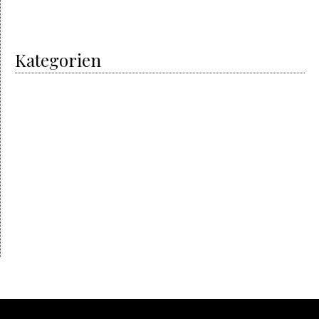
Januar 2017
Juni 2016
Kategorien
I did it
Men’s Art
My Passion
Non classé
The artisans
Automobile
The designer
The Event
The Hours
Watches News