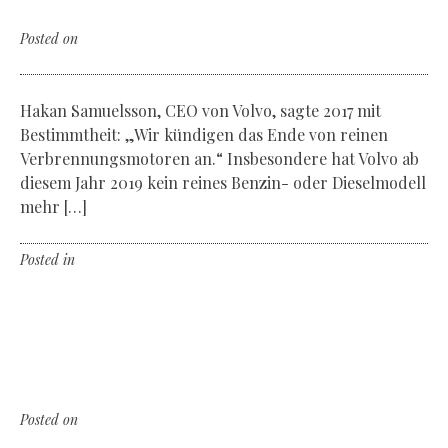
On the way to the all-electric
Posted on
Dienstag, der 20. Oktober 2020
Hakan Samuelsson, CEO von Volvo, sagte 2017 mit
Bestimmtheit: „Wir kündigen das Ende von reinen
Verbrennungsmotoren an.“ Insbesondere hat Volvo ab
diesem Jahr 2019 kein reines Benzin- oder Dieselmodell
mehr […]
Posted in
Non classé
Leave a comment
Grey is the new gold
The charm of the gray haired trend
Posted on
Dienstag, der 20. Oktober 2020