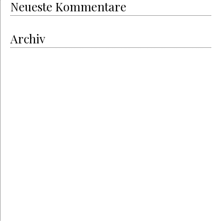
Neueste Kommentare
Archiv
Oktober 2020
Mai 2020
April 2020
April 2019
Februar 2019
August 2018
Juni 2018
März 2018
Januar 2018
Juni 2017
Mai 2017
April 2017
Februar 2017