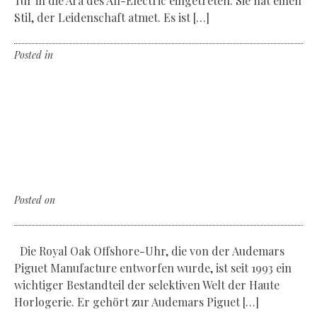
Tür in die Ära des All-Electric eingetreten. Sie hat einen
Stil, der Leidenschaft atmet. Es ist […]
Posted in
Non classé
Leave a comment
Royal Oak Offshore
Camouflage
The successful story of Audemars Piguet
Posted on
Montag, der 19. Oktober 2020
Die Royal Oak Offshore-Uhr, die von der Audemars
Piguet Manufacture entworfen wurde, ist seit 1993 ein
wichtiger Bestandteil der selektiven Welt der Haute
Horlogerie. Er gehört zur Audemars Piguet […]