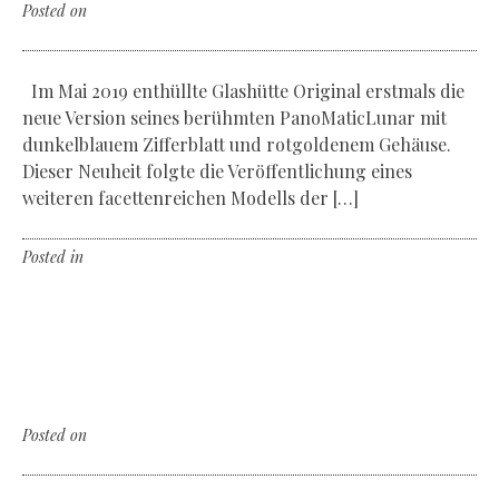
Posted on
Mittwoch, der 13. Mai 2020
Im Mai 2019 enthüllte Glashütte Original erstmals die
neue Version seines berühmten PanoMaticLunar mit
dunkelblauem Zifferblatt und rotgoldenem Gehäuse.
Dieser Neuheit folgte die Veröffentlichung eines
weiteren facettenreichen Modells der […]
Posted in
Non classé
Leave a comment
The wine & the photographer
The amazing concept of Benny Tache
Posted on
Mittwoch, der 13. Mai 2020