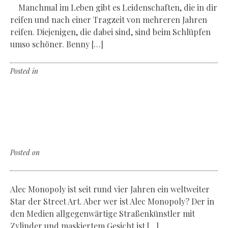
Manchmal im Leben gibt es Leidenschaften, die in dir
reifen und nach einer Tragzeit von mehreren Jahren
reifen. Diejenigen, die dabei sind, sind beim Schlüpfen
umso schöner. Benny […]
Posted in
Non classé
Leave a comment
The Master of Street Art
Alec Monopoly & Tag Heuer
Posted on
Dienstag, der 28. April 2020
Alec Monopoly ist seit rund vier Jahren ein weltweiter
Star der Street Art. Aber wer ist Alec Monopoly? Der in
den Medien allgegenwärtige Straßenkünstler mit
Zylinder und maskiertem Gesicht ist […]