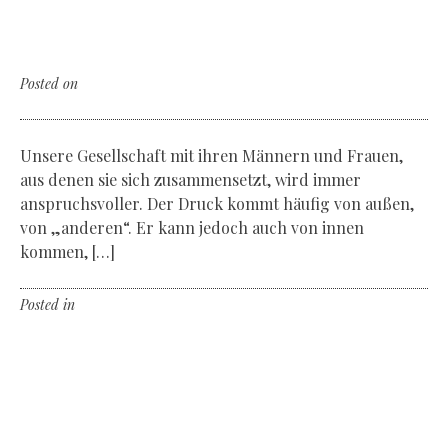
The personal coaching by Madeleine
Bellani
Posted on
Donnerstag, der 7. Februar 2019
Unsere Gesellschaft mit ihren Männern und Frauen,
aus denen sie sich zusammensetzt, wird immer
anspruchsvoller. Der Druck kommt häufig von außen,
von „anderen“. Er kann jedoch auch von innen
kommen, […]
Posted in
Non classé
Leave a comment
Primero for ever!
The new Defy Classic by Zenith