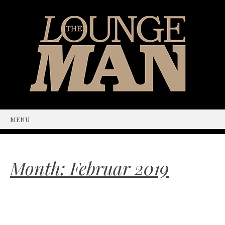
MENU
SKIP
TO
CONTENT
Month:
Februar 2019
The way to oneself!