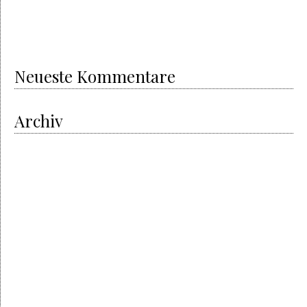
Royal Oak Offshore Camouflage
The successful story of Audemars Piguet
Shamballa
Beautiful bracelets & good energies
Neueste Kommentare
Archiv
Oktober 2020
Mai 2020
April 2020
April 2019
Februar 2019
August 2018
Juni 2018
März 2018
Januar 2018
Juni 2017