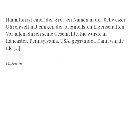
Hamilton ist einer der grossen Namen in der Schweizer
Uhrenwelt mit einigen der originellsten Eigenschaften.
Vor allem durch seine Geschichte. Sie wurde in
Lancaster, Pennsylvania, USA, gegründet. Dann wurde
die […]
Posted in
Non classé
Leave a comment
Volvo 360c Autonomous
Concept
The day when cars will drive
autonomously