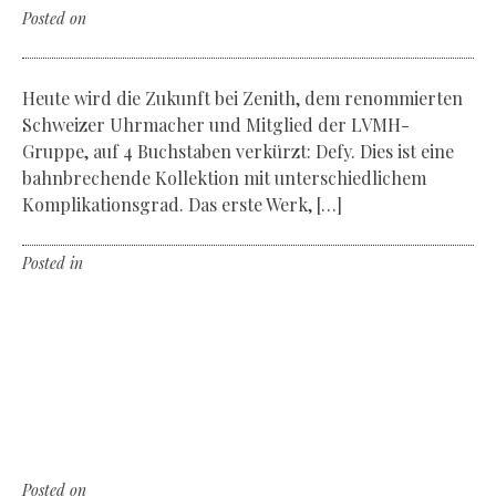
Posted on
Donnerstag, der 7. Februar 2019
Heute wird die Zukunft bei Zenith, dem renommierten
Schweizer Uhrmacher und Mitglied der LVMH-
Gruppe, auf 4 Buchstaben verkürzt: Defy. Dies ist eine
bahnbrechende Kollektion mit unterschiedlichem
Komplikationsgrad. Das erste Werk, […]
Posted in
Non classé
Leave a comment
For now and tomorrow
The new Hamilton Khaki Field
Mechanical 38mm
Posted on
Donnerstag, der 7. Februar 2019