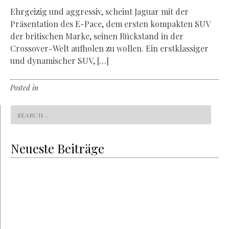
Ehrgeizig und aggressiv, scheint Jaguar mit der
Präsentation des E-Pace, dem ersten kompakten SUV
der britischen Marke, seinen Rückstand in der
Crossover-Welt aufholen zu wollen. Ein erstklassiger
und dynamischer SUV, […]
Posted in
Non classé
Leave a comment
Search
for:
Neueste Beiträge
Volvo & the sustainability
On the way to the all-electric
Grey is the new gold
The charm of the gray haired trend
The electric revolution
The new Porsche Taycan