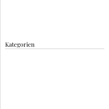
Mai 2017
April 2017
Februar 2017
Januar 2017
Juni 2016
Kategorien
I did it
Men’s Art
My Passion
Non classé
The artisans
Automobile
The designer
The Event
The Hours