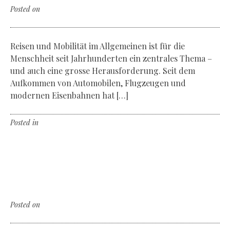
Posted on
Donnerstag, der 7. Februar 2019
Reisen und Mobilität im Allgemeinen ist für die
Menschheit seit Jahrhunderten ein zentrales Thema –
und auch eine grosse Herausforderung. Seit dem
Aufkommen von Automobilen, Flugzeugen und
modernen Eisenbahnen hat […]
Posted in
Non classé
Leave a comment
Very Clever!
The new Jaguar E-Pace
Posted on
Donnerstag, der 7. Februar 2019